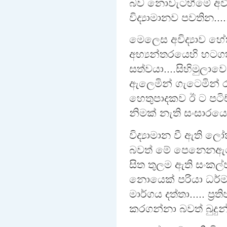
බව නොවැටහීමේ අවිද්‍
විද්‍යාමානව පවතින...
මෙලෙස අවිද්‍යාව හේ
අභ්‍යන්තරයෙහි හටගත
සත්වයා....සිහිමුලාව
ඇලෙමින් ගැටෙමින්
හෙතුපාදකව ඊ ට පටිච්
නිමක් නැති සංසාරයෙහි
විද්‍යාමාන වී ඇති ල
බවත් මේ පෙනෙනඇසෙන
සිත තුලම ඇති සංකල
නොයෙක් පරියා ධර්ම
මාර්ගය දත්තා..... ප්
කරගන්නා බවත් බුදු