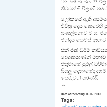
“න තේ කාමයානි චිත්
තිට්ඨන්ති චිත්‍රානි
ලෝකයේ ඇති අපමණ ව
විචිත්‍ර දෙය කෙරෙහ
සංකල්පනාව ම ය. එහෙ
ඡන්දය හෙවත් ආශාව ද
එක් එක් ධර්ම තාවයන්
දේශකයාණන් මනාව මෙ
එතුමාගේ පුළුල් ධර්ම
සියලු දෙනාගේද දහම් 
තෙරුවන් සරණයි.
෴
Date of recording:
06.07.2013
Tags:
අවිද්‍යාව සහ ලෝක දෘ