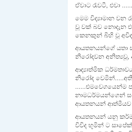
ඒවාට රැවටී, එවා .....
මෙම විද්‍යාමාන වන ර
වූ වක් බව නොදැන එය
කෙනකුන් බිහි වූ අවිද්‍
ආයතනයන්ගේ යතා ස්ව
නිරෝදවන අනිත්‍යවූ, 
ආද්‍යාත්මික ධර්මතාව
නිරෝද වෙමින්.....අත
......එමවෙගයෙන්ම ප
නාමධර්මයන්ගෙන් ස
ආයතනයන් ආත්මීයව දැක
ආයතනයන් යනු කර්මය
විවිද භූමින් ට සාපේ