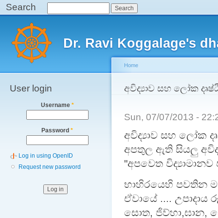
Search
Search
Sk
ma
Main menu
co
Dr. Ravi Koggalage's d
Home
User login
You are here
අවිද්‍යාව සහ ලෝක දෘෂ්
Username
*
Sun, 07/07/2013 - 22
Password
*
අවිද්‍යාව සහ ලෝක දෘ
අපතුල ඇති සියලු අවිද
Log in using OpenID
"අපවෙත විද්‍යාමානව ප
Request new password
භාහිරයෙහි පවතින මහ
ඒවායේ .... උපාදාය 
සොත, ජිව්හා,ඝාන,