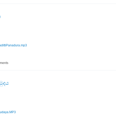
)
dittiPanadura.mp3
ානදුර )
mments
ුදය
udaya.MP3