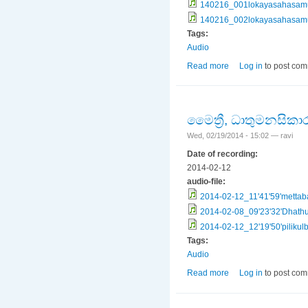
140216_001lokayasahasam
140216_002lokayasahasam
Tags:
Audio
Read more
about ලෝකය සහ ල
Log in
to post co
මෛත්‍රී, ධාතුමනසිකා
Wed, 02/19/2014 - 15:02 —
ravi
Date of recording:
2014-02-12
audio-file:
2014-02-12_11'41'59'metta
2014-02-08_09'23'32'Dhath
2014-02-12_12'19'50'piliku
Tags:
Audio
Read more
about මෛත්‍රී, ධාතුම
Log in
to post co