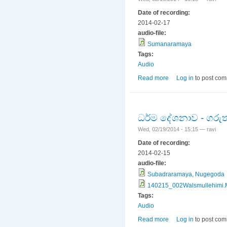
Date of recording:
2014-02-17
audio-file:
Sumanaramaya
Tags:
Audio
Read more
about ධර්ම දේශනාව-
Log in
to post co
ධර්ම දේශනාව - ගරුත
Wed, 02/19/2014 - 15:15 —
ravi
Date of recording:
2014-02-15
audio-file:
Subadraramaya, Nugegoda
140215_002Walsmullehimi
Tags:
Audio
Read more
about ධර්ම දේශනාව -
Log in
to post co