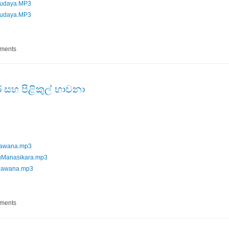
udaya.MP3
udaya.MP3
ෝක සමුදය
mments
ර සහ පිළිකුල් භාවනා
bawana.mp3
uManasikara.mp3
lbawana.mp3
නසිකාර සහ පිළිකුල් භාවනා
mments