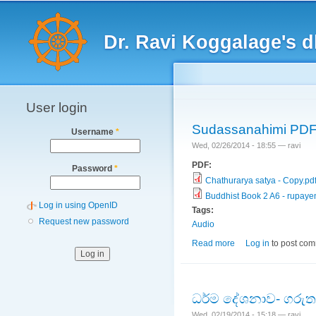
Main menu
Dr. Ravi Koggalage's
User login
Sudassanahimi PDF
Username
*
Wed, 02/26/2014 - 18:55 —
ravi
PDF:
Password
*
Chathurarya satya - Copy.pd
Buddhist Book 2 A6 - rupaye
Log in using OpenID
Tags:
Request new password
Audio
Read more
about Sudassanahim
Log in
to post co
ධර්ම දේශනාව- ගරු
Wed, 02/19/2014 - 15:18 —
ravi