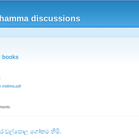
Skip to
main
 dhamma discussions
content
 books
f
n midima.pdf
i PDF books
mments
තර වල්පොල ගෝතම හිමි.